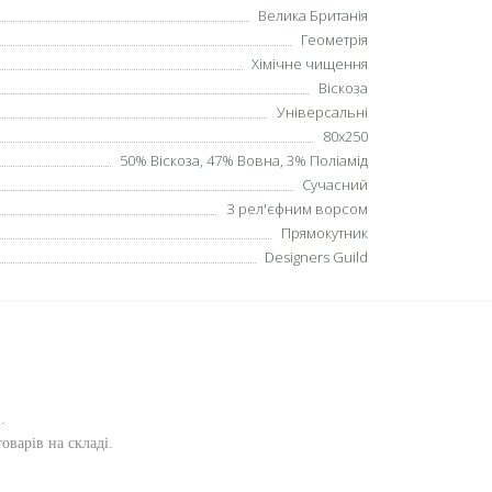
Велика Британія
Геометрія
Хімічне чищення
Віскоза
Універсальні
80х250
50% Віскоза, 47% Вовна, 3% Поліамід
Сучасний
З рел'єфним ворсом
Прямокутник
Designers Guild
и
.
оварів на складі.