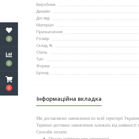
Виробник
Дизайн
Догляд
Матеріал
Призначення
Розмір
0
Склад, %
Стиль
Тип
0
Форма
Бренд
0
Інформаційна вкладка
Ми доставляємо замовлення по всій території
Україн
Терміни доставки замовлення залежать від наявності т
Способи оплати:
Оплата готівкою при отриманні