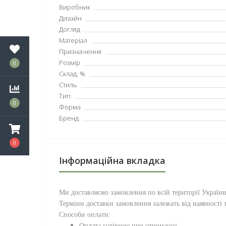
Виробник
Дизайн
Догляд
Матеріал
Призначення
Розмір
0
Склад, %
Стиль
Тип
0
Форма
Бренд
0
Інформаційна вкладка
Ми доставляємо замовлення по всій території
Україн
Терміни доставки замовлення залежать від наявності т
Способи оплати:
Оплата готівкою при отриманні