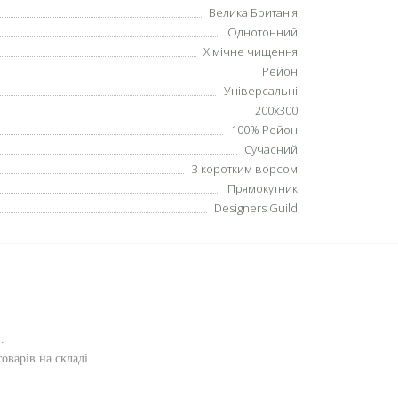
Велика Британія
Однотонний
Хімічне чищення
Рейон
Універсальні
200х300
100% Рейон
Сучасний
З коротким ворсом
Прямокутник
Designers Guild
и
.
оварів на складі.