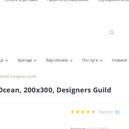
ії
Бренди
Виробники
Послуги
Новини
х300, Designers Guild
cean, 200х300, Designers Guild
Відгуки:
(0)
Артикул:
RUGDG0634