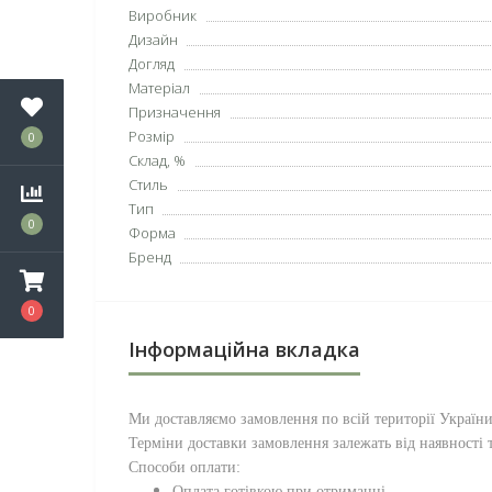
Виробник
Дизайн
Догляд
Матеріал
Призначення
Розмір
0
Склад, %
Стиль
Тип
0
Форма
Бренд
0
Інформаційна вкладка
Ми доставляємо замовлення по всій території
Україн
Терміни доставки замовлення залежать від наявності т
Способи оплати:
Оплата готівкою при отриманні