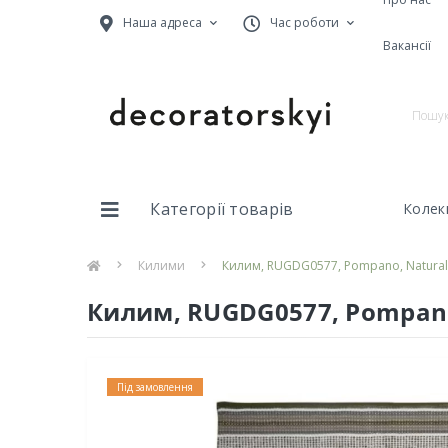
Наша адреса
Час роботи
Вакансії
Категорії товарів
Колекц
Килими
Килим, RUGDG0577, Pompano, Natural, 
Килим, RUGDG0577, Pompano,
Під замовлення