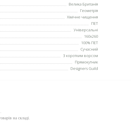
Велика Британія
Геометрія
Хімічне чищення
ПЕТ
Універсальні
160х260
100% ПЕТ
Сучасний
З коротким ворсом
Прямокутник
Designers Guild
и
.
оварів на складі.