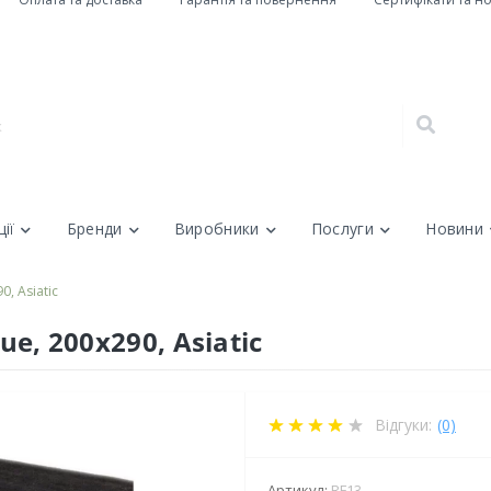
ії
Бренди
Виробники
Послуги
Новини
0, Asiatic
ue, 200x290, Asiatic
Відгуки:
(0)
Артикул:
RF13