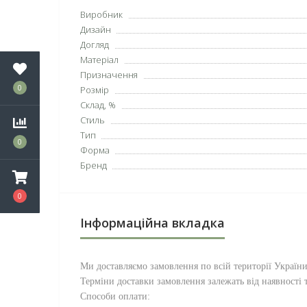
Виробник
Дизайн
Догляд
Матеріал
Призначення
0
Розмір
Склад, %
Стиль
Тип
0
Форма
Бренд
0
Інформаційна вкладка
Ми доставляємо замовлення по всій території
Україн
Терміни доставки замовлення залежать від наявності т
Способи оплати: