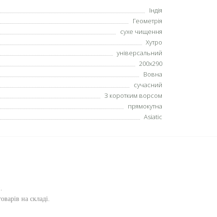
Індія
Геометрія
сухе чищення
Хутро
універсальний
200x290
Вовна
сучасний
З коротким ворсом
прямокутна
Asiatic
и
.
оварів на складі.