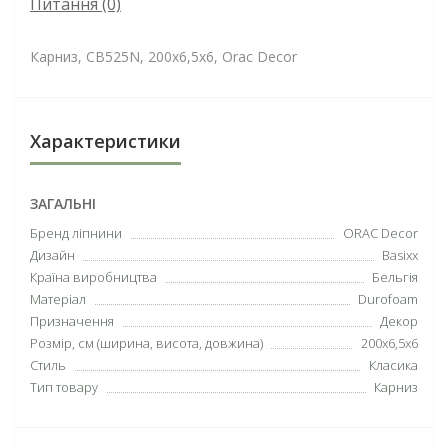
Питання
(0)
Карниз, CB525N, 200x6,5x6, Orac Decor
Характеристики
ЗАГАЛЬНІ
Бренд ліпнини
ORAC Decor
Дизайн
Basixx
Країна виробництва
Бельгія
Матеріал
Durofoam
Призначення
Декор
Розмір, см (ширина, висота, довжина)
200x6,5x6
Стиль
Класика
Тип товару
Карниз