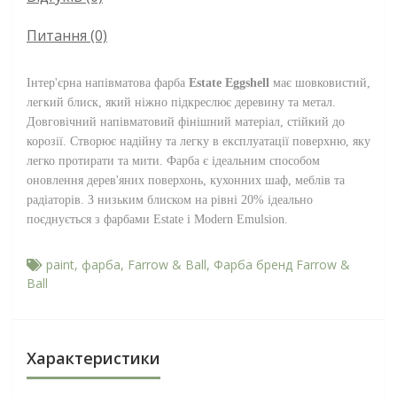
Питання
(0)
Інтер'єрна напівматова фарба
Estate Eggshell
має шовковистий,
легкий блиск, який ніжно підкреслює деревину та метал.
Довговічний напівматовий фінішний матеріал, стійкий до
корозії. Створює надійну та легку в експлуатації поверхню, яку
легко протирати та мити. Фарба є ідеальним способом
оновлення дерев'яних поверхонь, кухонних шаф, меблів та
радіаторів. З низьким блиском на рівні 20% ідеально
поєднується з фарбами Estate і Modern Emulsion.
paint
,
фарба
,
Farrow & Ball
,
Фарба бренд Farrow &
Ball
Характеристики