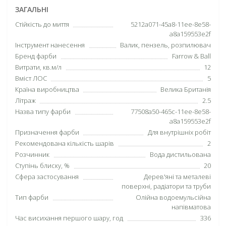
ЗАГАЛЬНІ
Cтійкість до миття
5212a071-45a8-11ee-8e58-
a8a159553e2f
Інструмент нанесення
Валик, пензель, розпилювач
Бренд фарби
Farrow & Ball
Витрати, кв.м/л
12
Вміст ЛОС
5
Країна виробництва
Велика Британія
Літраж
2.5
Назва типу фарби
77508a50-465c-11ee-8e58-
a8a159553e2f
Призначення фарби
Для внутрішніх робіт
Рекомендована кількість шарів
2
Розчинник
Вода дистильована
Ступінь блиcку, %
20
Сфера застосування
Дерев'яні та металеві
поверхні, радіатори та труби
Тип фарби
Олійна водоемульсійна
напівматова
Час висихання першого шару, год
336