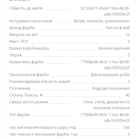
Cтійкість до миття
5212a071-45a8-11ee-8e58-
a8a159553e2f
Інструмент нанесення
Валик, пензель, розпилювач
Бренд фарби
Farrow & Ball
Витрати, кв.м/л
12
Вміст ЛОС
3
Країна виробництва
Велика Британія
Літраж
5
Назва типу фарби
77508a48-465c-11ee-8e58-
a8a159553e2f
Призначення фарби
Для внутрішніх робіт
Рекомендована кількість шарів
2
Розчинник
Вода дистильована
Ступінь блиcку, %
40
Сфера застосування
Стіни, стеля, дерев'яні та
металеві поверхні
Тип фарби
77508a49-465c-11ee-8e58-
a8a159553e2f
Час висихання першого шару, год
336
Час повного висихання фарби, год
4