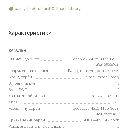
paint
,
фарба
,
Paint & Paper Library
Характеристики
ЗАГАЛЬНІ
Cтійкість до миття
ecd65a25-45b5-11ee-8e58-
a8a159553e2f
Інструмент нанесення
Валик, пензель, розпилювач
Бренд фарби
Paint & Paper Library
Витрати, кв.м/л
15
Вміст ЛОС
2
Країна виробництва
Велика Британія
Літраж
2.5
Назва типу фарби
ecd65a2b-45b5-11ee-8e58-
a8a159553e2f
Призначення фарби
Для внутрішніх робіт
Рекомендована кількість шарів
2