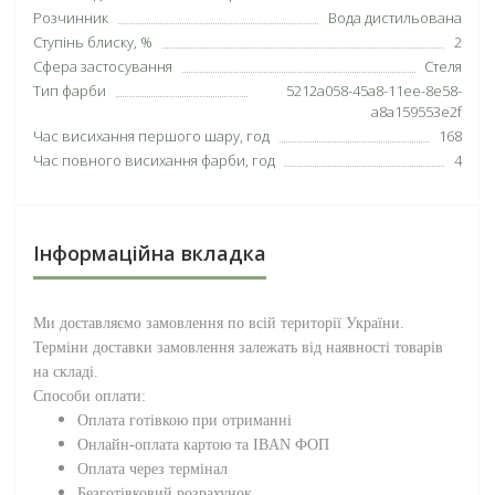
Розчинник
Вода дистильована
Ступінь блиcку, %
2
Сфера застосування
Стеля
Тип фарби
5212a058-45a8-11ee-8e58-
a8a159553e2f
Час висихання першого шару, год
168
Час повного висихання фарби, год
4
Інформаційна вкладка
Ми доставляємо замовлення по всій території
України
.
Терміни доставки замовлення залежать від наявності товарів
на складі.
Способи оплати:
Оплата готівкою при отриманні
Онлайн-оплата картою та IBAN ФОП
Оплата через термінал
Безготівковий розрахунок