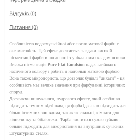
Відгуків (0)
Питання
(0)
Особливістю водоемульсійної абсолютно матової фарби є
оксамитовість. Цей ефект досягається завдяки високій
пігментації фарби в поєднанні з унікальним складом основи.
Висока пігментація
Pure Flat Emulsion
надає глибокого
насиченого кольору і робить її найбільш матовою фарбою.
Вона також мікропориста, що дозволяє будівлі "дихати" - ця
особливість має велике значення при фарбуванні історичних
споруд.
Досягаючи вишуканого, пудрового ефекту, який особливо
підходить темним відтінкам, ця фарба ідеально підходить для
більш інтимних зон вдома, таких як спальні, кімнати для
відпочинку та бібліотеки. Фарба чиститься сухою губкою і
більше підходить для використання на внутрішніх сучасних
штукатурних стелях.