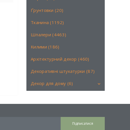
Ґрунтовки (20)
Тканина (1192)
Шпалери (4463)
Килими (186)
Архітектурний декор (460)
Декоративні штукатурки (87)
Декор для дому (6)
Аромати (6)
Книги (0)
Свічки (0)
Підписатися