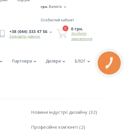
грн.
Валюта
Особистий кабінет
0 грн.
0
+38 (044) 333 47 56
Зробити
Замовити дзвінок
замовлення
Партнери
Дилери
БЛОГ
Новини індустрії дизайну (32)
Професійне ком'юніті (2)