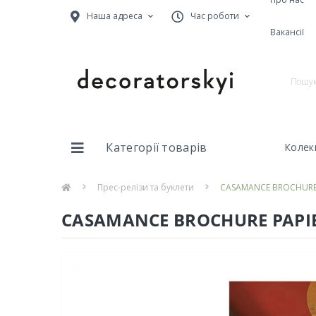
Наша адреса
Час роботи
Вакансії
Категорії товарів
Колекц
Прес-релізи та буклети
CASAMANCE BROCHURE 
CASAMANCE BROCHURE PAPIE